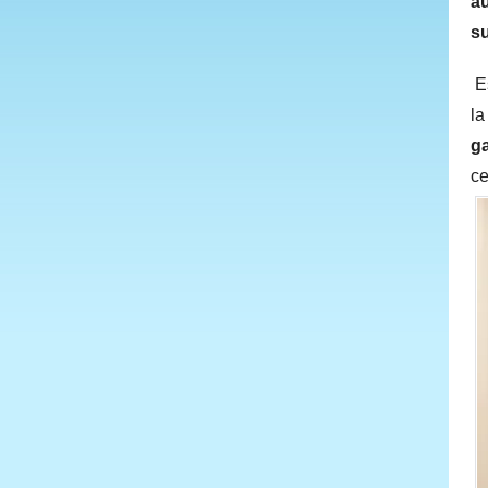
a
su
E
la
ga
ce