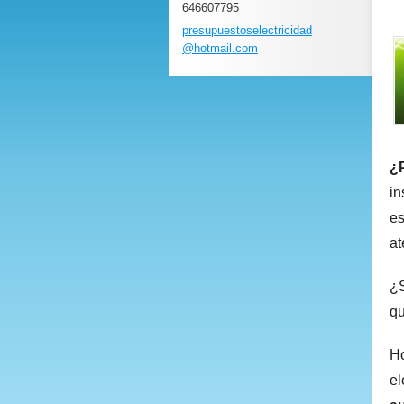
646607795
presupue
stoselec
tricidad
@hotmail
.com
¿P
in
es
at
¿S
qu
Ho
el