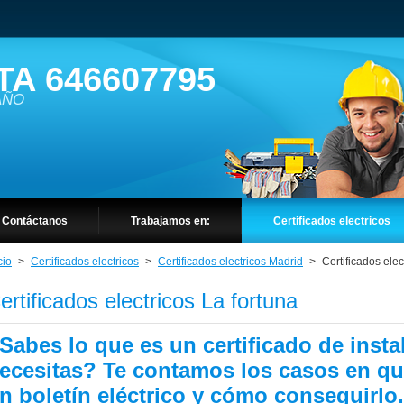
TA 646607795
 AÑO
Contáctanos
Trabajamos en:
Certificados electricos
cio
>
Certificados electricos
>
Certificados electricos Madrid
>
Certificados elec
ertificados electricos La fortuna
Sabes lo que es un certificado de instal
ecesitas? Te contamos los casos en que
n boletín eléctrico y cómo conseguirlo