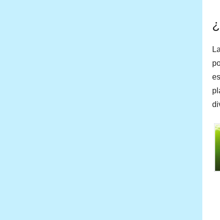
¿
La
po
es
pl
di