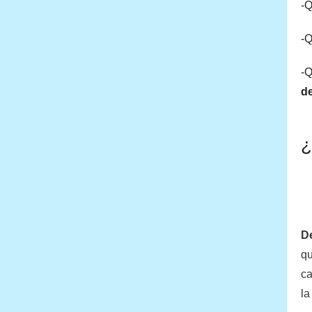
-Q
-Q
-Q
d
¿
De
qu
ca
la