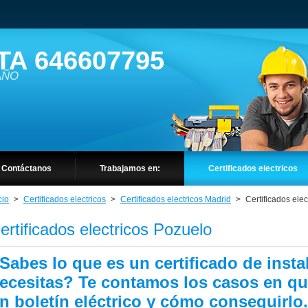
TA 646607795
 AÑO
Contáctanos
Trabajamos en:
Certificados electricos
cio
>
Certificados electricos
>
Certificados electricos Madrid
>
Certificados ele
ertificados electricos Pozuelo
Sabes lo que es un certificado de instal
ecesitas? Te contamos los casos en que
n boletín eléctrico y cómo conseguirlo