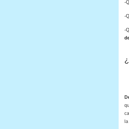
-Q
-Q
-Q
d
¿
De
qu
ca
la