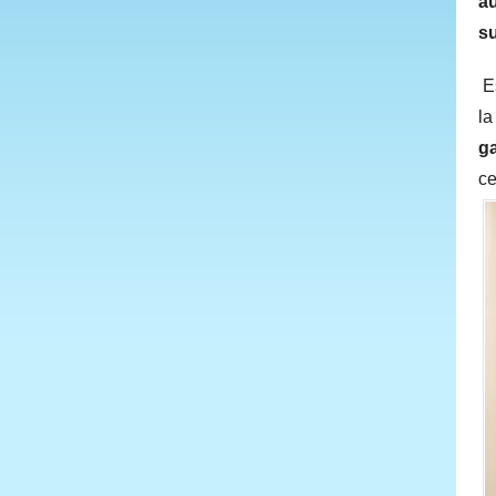
a
su
E
la
ga
ce