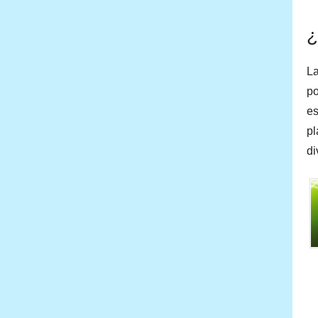
¿
La
po
es
pl
di