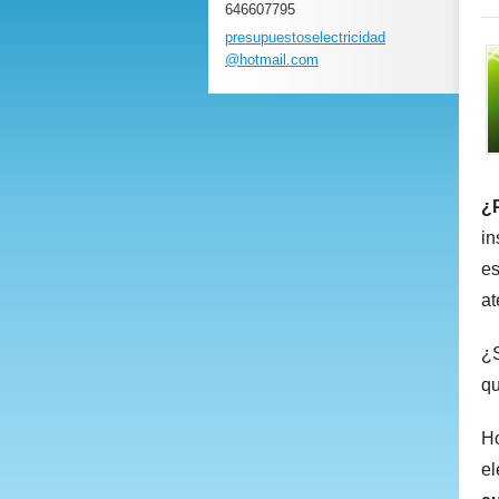
646607795
presupue
stoselec
tricidad
@hotmail
.com
¿P
in
es
at
¿S
qu
Ho
el