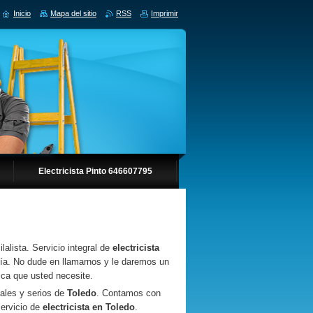
Inicio
Mapa del sitio
RSS
Imprimir
Electricista Pinto 646607795
lalista. Servicio integral de
electricista
 día. No dude en llamarnos y le daremos un
rica que usted necesite.
ales y serios de
Toledo
. Contamos con
servicio de
electricista en Toledo
.