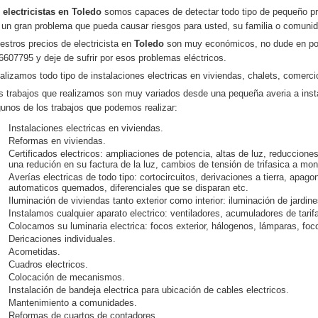
n
electricistas en Toledo
somos capaces de detectar todo tipo de pequeño pr
 un gran problema que pueda causar riesgos para usted, su familia o comuni
estros precios de electricista en
Toledo
son muy económicos, no dude en pon
6607795 y deje de sufrir por esos problemas eléctricos.
alizamos todo tipo de instalaciones electricas en viviendas, chalets, comercio
s trabajos que realizamos son muy variados desde una pequeña averia a ins
gunos de los trabajos que podemos realizar:
Instalaciones electricas en viviendas.
Reformas en viviendas.
Certificados electricos: ampliaciones de potencia, altas de luz, reducciones
una redución en su factura de la luz, cambios de tensión de trifasica a mo
Averías electricas de todo tipo: cortocircuitos, derivaciones a tierra, apago
automaticos quemados, diferenciales que se disparan etc.
Iluminación de viviendas tanto exterior como interior: iluminación de jardin
Instalamos cualquier aparato electrico: ventiladores, acumuladores de tari
Colocamos su luminaria electrica: focos exterior, hálogenos, lámparas, foco
Dericaciones individuales.
Acometidas.
Cuadros electricos.
Colocación de mecanismos.
Instalación de bandeja electrica para ubicación de cables electricos.
Mantenimiento a comunidades.
Reformas de cuartos de contadores.