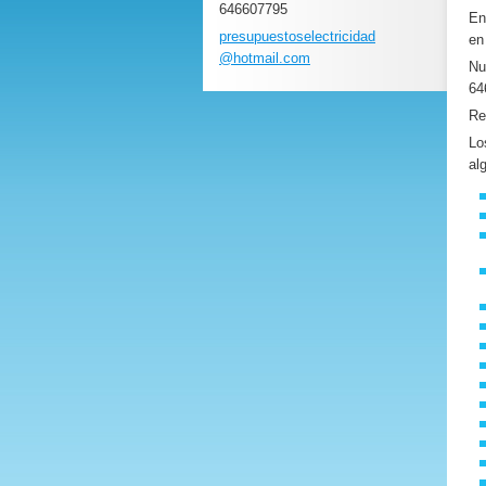
646607795
E
presupue
stoselec
tricidad
en
@hotmail
.com
Nu
64
Re
Lo
al