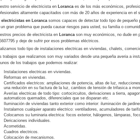
estro servicio de electricista en
Loranca
es de los más económicos, profesio
ofesionales altamente capacitados con más de 20 años de experiencia en el 
n
electricistas en
Loranca
somos capaces de detectar todo tipo de pequeño p
 un gran problema que pueda causar riesgos para usted, su familia o comuni
estros precios de electricista en
Loranca
son muy económicos, no dude en p
6607795 y deje de sufrir por esos problemas eléctricos.
alizamos todo tipo de instalaciones electricas en viviendas, chalets, comercio
s trabajos que realizamos son muy variados desde una pequeña averia a ins
gunos de los trabajos que podemos realizar:
Instalaciones electricas en viviendas.
Reformas en viviendas.
Certificados electricos: ampliaciones de potencia, altas de luz, reducciones
una redución en su factura de la luz, cambios de tensión de trifasica a mo
Averías electricas de todo tipo: cortocircuitos, derivaciones a tierra, apago
automaticos quemados, diferenciales que se disparan etc.
Iluminación de viviendas tanto exterior como interior: iluminación de jardin
Instalamos cualquier aparato electrico: ventiladores, acumuladores de tari
Colocamos su luminaria electrica: focos exterior, hálogenos, lámparas, foco
Dericaciones individuales.
Acometidas.
Cuadros electricos.
Colocación de mecanismos.