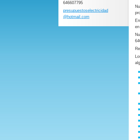
646607795
Nu
presupue
stoselec
tricidad
pr
@hotmail
.com
E
en
Nu
64
Re
Lo
al