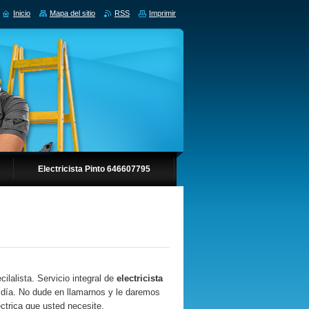
Inicio
Mapa del sitio
RSS
Imprimir
Electricista Pinto 646607795
ilalista. Servicio integral de
electricista
l día. No dude en llamarnos y le daremos
éctrica que usted necesite.