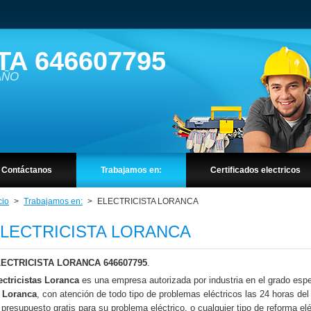
TA 646607795
 AÑO
Contáctanos
Trabajamos en:
Certificados electricos
cio
>
Trabajamos en:
>
ELECTRICISTA LORANCA
LECTRICISTA LORANCA
ECTRICISTA LORANCA 646607795
.
ectricistas Loranca
es una empresa autorizada por industria en el grado espec
n
Loranca
, con atención de todo tipo de problemas eléctricos las 24 horas de
 presupuesto gratis para su problema eléctrico, o cualquier tipo de reforma el