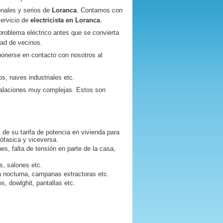
nales y serios de
Loranca
. Contamos con
servicio de
electricista en
Loranca
.
roblema eléctrico antes que se convierta
dad de vecinos.
onerse en contacto con nosotros al
s, naves industriales etc.
talaciones muy complejas. Estos son
 de su tarifa de potencia en vivienda para
nófasica y viceversa.
nes, falta de tensión en parte de la casa,
es, salones etc.
fa nocturna, campanas extractoras etc.
s, dowlghit, pantallas etc.