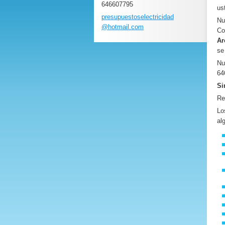
646607795
us
presupue
stoselec
tricidad
Nu
@hotmail
.com
Co
Ar
se
Nu
64
Si
Re
Lo
al