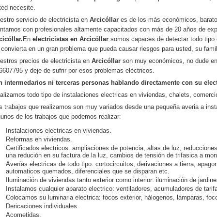
ted necesite.
estro servicio de electricista en
Arcicóllar
es de los más económicos, baratos
ntamos con profesionales altamente capacitados con más de 20 años de expe
cicóllar.
En
electricistas en Arcicóllar
somos capaces de detectar todo tipo 
 convierta en un gran problema que pueda causar riesgos para usted, su fami
estros precios de electricista en
Arcicóllar
son muy económicos, no dude en 
6607795 y deje de sufrir por esos problemas eléctricos.
n intermedarios ni terceras personas hablando directamente con su elect
alizamos todo tipo de instalaciones electricas en viviendas, chalets, comercio
s trabajos que realizamos son muy variados desde una pequeña averia a ins
gunos de los trabajos que podemos realizar:
Instalaciones electricas en viviendas.
Reformas en viviendas.
Certificados electricos: ampliaciones de potencia, altas de luz, reducciones
una redución en su factura de la luz, cambios de tensión de trifasica a mo
Averías electricas de todo tipo: cortocircuitos, derivaciones a tierra, apago
automaticos quemados, diferenciales que se disparan etc.
Iluminación de viviendas tanto exterior como interior: iluminación de jardin
Instalamos cualquier aparato electrico: ventiladores, acumuladores de tari
Colocamos su luminaria electrica: focos exterior, hálogenos, lámparas, foco
Dericaciones individuales.
Acometidas.