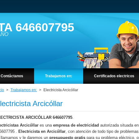
TA 646607795
 AÑO
Contáctanos
Trabajamos en:
Certificados electricos
cio
>
Trabajamos en:
>
Electricista Arcicóllar
lectricista Arcicóllar
ECTRICISTA ARCICÓLLAR 646607795
.
ectricistas Arcicóllar
es una
empresa de electricidad
autorizada situada e
6607795 .
Electricista en Arcicóllar
, con atención de todo tipo de problemas
 llamarnos y le daremos un
presupuesto gratis
para su problema eléctrico, o