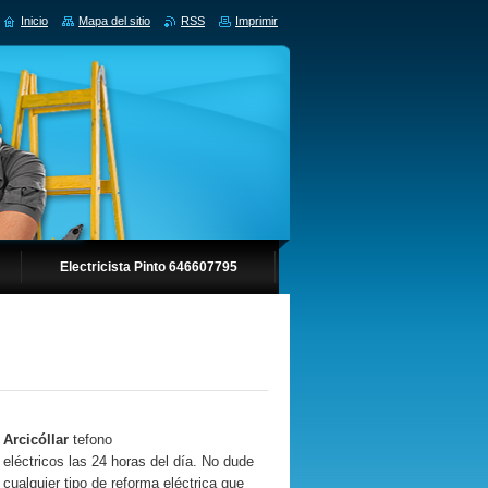
Inicio
Mapa del sitio
RSS
Imprimir
Electricista Pinto 646607795
n
Arcicóllar
tefono
 eléctricos las 24 horas del día. No dude
 cualquier tipo de reforma eléctrica que