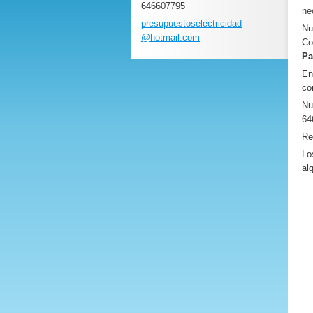
646607795
ne
presupue
stoselec
tricidad
Nu
@hotmail
.com
Co
Pa
E
co
Nu
64
Re
Lo
al