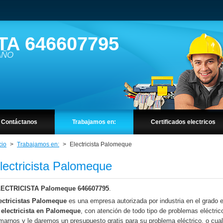
TA 646607795
 AÑO
Contáctanos
Trabajamos en:
Certificados electricos
cio
>
Trabajamos en:
>
Electricista Palomeque
lectricista Palomeque
ECTRICISTA Palomeque 646607795
.
ectricistas Palomeque
es una empresa autorizada por industria en el grado es
e
electricista en
Palomeque
, con atención de todo tipo de problemas eléctric
amarnos y le daremos un presupuesto gratis para su problema eléctrico, o cual