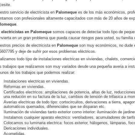
cesite.
estro servicio de electricista en
Palomeque
es de los más económicos, profe
ntamos con profesionales altamente capacitados con más de 20 años de expe
lomeque
.
n
electricistas en Palomeque
somos capaces de detectar todo tipo de peque
nvierta en un gran problema que pueda causar riesgos para usted, su familia
estros precios de electricista en
Palomeque
son muy económicos, no dude en
6607795 y deje de sufrir por esos problemas eléctricos.
alizamos todo tipo de instalaciones electricas en viviendas, chalets, comercio
s trabajos que realizamos son muy variados desde una pequeña averia a ins
gunos de los trabajos que podemos realizar:
Instalaciones electricas en viviendas.
Reformas en viviendas.
Certificados electricos: ampliaciones de potencia, altas de luz, reducciones
una redución en su factura de la luz, cambios de tensión de trifasica a mo
Averías electricas de todo tipo: cortocircuitos, derivaciones a tierra, apago
automaticos quemados, diferenciales que se disparan etc.
Iluminación de viviendas tanto exterior como interior: iluminación de jardin
Instalamos cualquier aparato electrico: ventiladores, acumuladores de tari
Colocamos su luminaria electrica: focos exterior, hálogenos, lámparas, foco
Dericaciones individuales.
Acometidas.