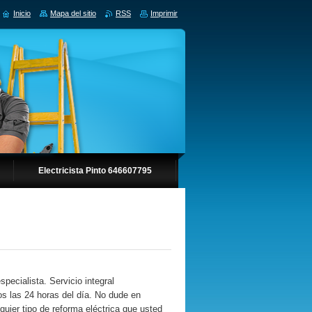
Inicio
Mapa del sitio
RSS
Imprimir
Electricista Pinto 646607795
pecialista. Servicio integral
os las 24 horas del día. No dude en
quier tipo de reforma eléctrica que usted