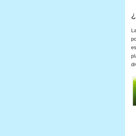
¿
La
po
es
pl
di