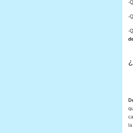
-Q
-Q
-Q
d
¿
De
qu
ca
la