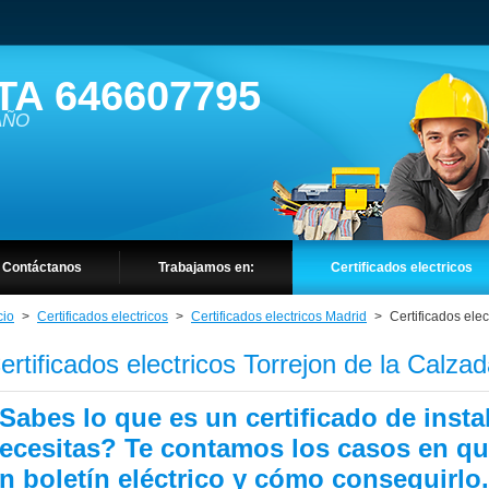
TA 646607795
 AÑO
Contáctanos
Trabajamos en:
Certificados electricos
cio
>
Certificados electricos
>
Certificados electricos Madrid
>
Certificados ele
ertificados electricos Torrejon de la Calza
Sabes lo que es un certificado de instal
ecesitas? Te contamos los casos en que
n boletín eléctrico y cómo conseguirlo