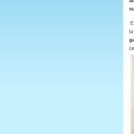
a
su
E
la
ga
ce