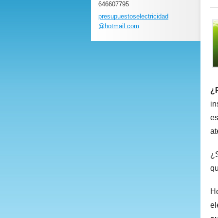
646607795
presupue
stoselec
tricidad
@hotmail
.com
¿P
in
es
at
¿S
qu
Ho
el