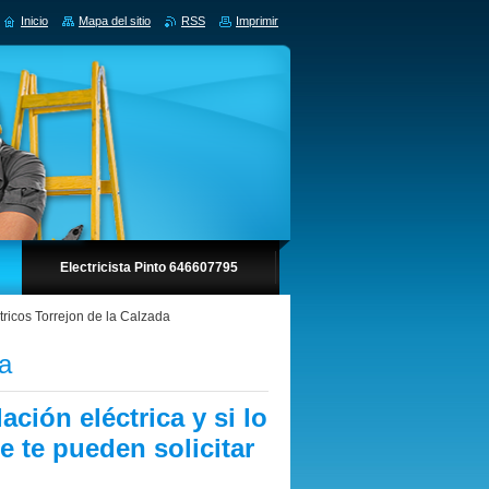
Inicio
Mapa del sitio
RSS
Imprimir
Electricista Pinto 646607795
ctricos Torrejon de la Calzada
da
ación eléctrica y si lo
 te pueden solicitar
.