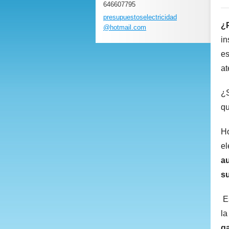
646607795
presupue
stoselec
tricidad
¿P
@hotmail
.com
in
es
at
¿S
qu
Ho
el
a
su
E
la
ga