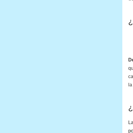
¿
De
qu
ca
la
¿
La
po