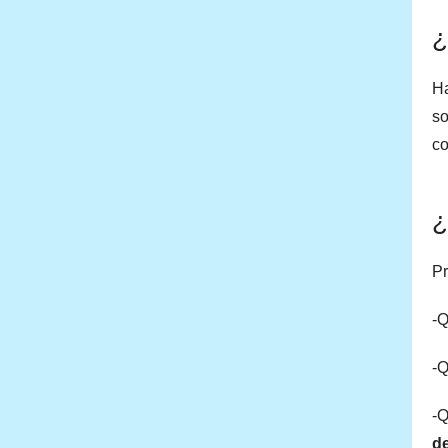
¿
Ha
so
co
¿
Pr
-Q
-Q
-Q
d