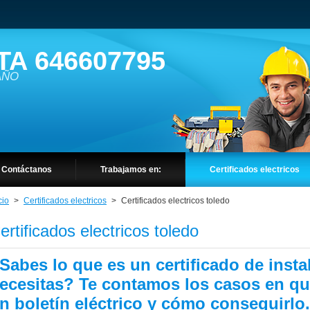
TA 646607795
 AÑO
Contáctanos
Trabajamos en:
Certificados electricos
cio
>
Certificados electricos
>
Certificados electricos toledo
ertificados electricos toledo
Sabes lo que es un certificado de instal
ecesitas? Te contamos los casos en que
n boletín eléctrico y cómo conseguirlo