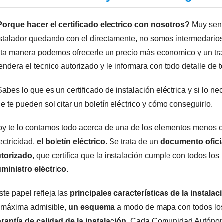
orque hacer el certificado electrico con nosotros?
Muy senc
stalador quedando con el directamente, no somos intermedario
ta manera podemos ofrecerle un precio más economico y un tra
endera el tecnico autorizado y le informara con todo detalle de 
abes lo que es un certificado de instalación eléctrica y si lo 
e te pueden solicitar un boletín eléctrico y cómo conseguirlo.
y te lo contamos todo acerca de una de los elementos menos 
ectricidad,
el boletín eléctrico.
Se trata de un
documento oficia
utorizado
, que certifica que la instalación cumple con todos los
ministro eléctrico.
ste papel refleja las
principales características de la instalac
 máxima admisible,
un esquema
a modo de mapa con todos lo
rantía de calidad de la instalación.
Cada Comunidad Autónoma