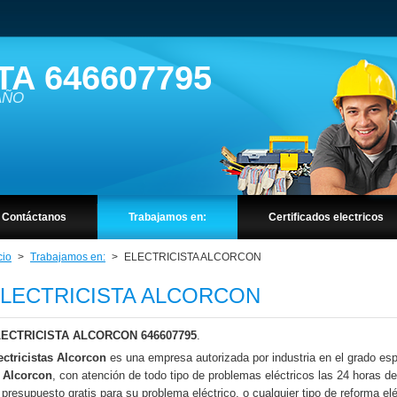
TA 646607795
 AÑO
Contáctanos
Trabajamos en:
Certificados electricos
cio
>
Trabajamos en:
>
ELECTRICISTA ALCORCON
LECTRICISTA ALCORCON
ECTRICISTA ALCORCON 646607795
.
ectricistas Alcorcon
es una empresa autorizada por industria en el grado espe
n
Alcorcon
, con atención de todo tipo de problemas eléctricos las 24 horas d
 presupuesto gratis para su problema eléctrico, o cualquier tipo de reforma el