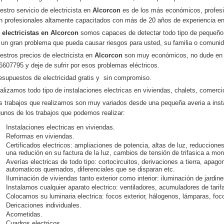
estro servicio de electricista en
Alcorcon
es de los más económicos, profesi
n profesionales altamente capacitados con más de 20 años de experiencia en
n
electricistas en
Alcorcon
somos capaces de detectar todo tipo de pequeño 
 un gran problema que pueda causar riesgos para usted, su familia o comuni
estros precios de electricista en
Alcorcon
son muy económicos, no dude en 
6607795 y deje de sufrir por esos problemas eléctricos.
esupuestos de electricidad gratis y sin compromiso.
alizamos todo tipo de instalaciones electricas en viviendas, chalets, comercio
s trabajos que realizamos son muy variados desde una pequeña averia a ins
gunos de los trabajos que podemos realizar:
Instalaciones electricas en viviendas.
Reformas en viviendas.
Certificados electricos: ampliaciones de potencia, altas de luz, reducciones
una redución en su factura de la luz, cambios de tensión de trifasica a mo
Averías electricas de todo tipo: cortocircuitos, derivaciones a tierra, apago
automaticos quemados, diferenciales que se disparan etc.
Iluminación de viviendas tanto exterior como interior: iluminación de jardin
Instalamos cualquier aparato electrico: ventiladores, acumuladores de tari
Colocamos su luminaria electrica: focos exterior, hálogenos, lámparas, foco
Dericaciones individuales.
Acometidas.
Cuadros electricos.