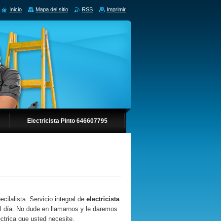
Inicio
Mapa del sitio
RSS
Imprimir
Electricista Pinto 646607795
cilalista. Servicio integral de
electricista
el día. No dude en llamarnos y le daremos
éctrica que usted necesite.