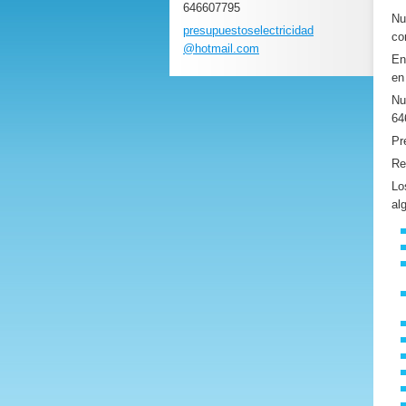
646607795
Nu
presupue
stoselec
tricidad
co
@hotmail
.com
E
en
Nu
64
Pr
Re
Lo
al