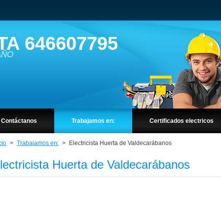
TA 646607795
 AÑO
Contáctanos
Trabajamos en:
Certificados electricos
cio
>
Trabajamos en:
>
Electricista Huerta de Valdecarábanos
lectricista Huerta de Valdecarábanos