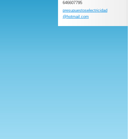
646607795
presupue
stoselec
tricidad
@hotmail
.com