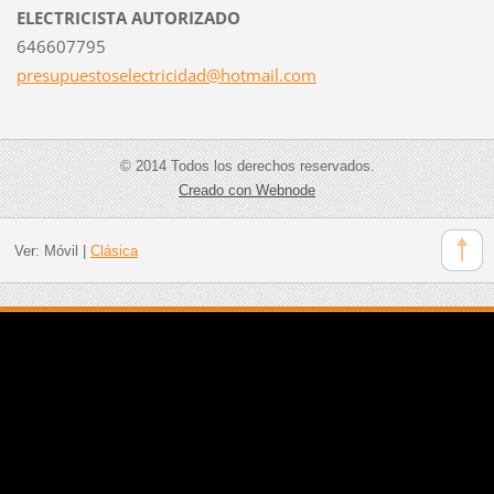
ELECTRICISTA AUTORIZADO
646607795
presupue
stoselec
tricidad
@hotmail
.com
© 2014 Todos los derechos reservados.
Creado con Webnode
Ver:
Móvil
|
Clásica