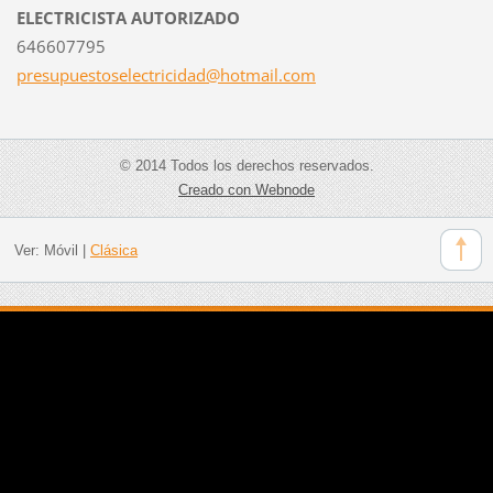
ELECTRICISTA AUTORIZADO
646607795
presupue
stoselec
tricidad
@hotmail
.com
© 2014 Todos los derechos reservados.
Creado con Webnode
Ver:
Móvil
|
Clásica