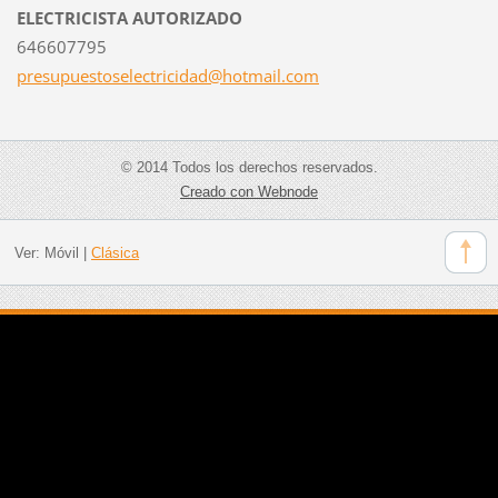
ELECTRICISTA AUTORIZADO
646607795
presupue
stoselec
tricidad
@hotmail
.com
© 2014 Todos los derechos reservados.
Creado con Webnode
Ver:
Móvil
|
Clásica