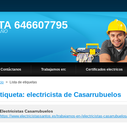
TA 646607795
 AÑO
Contáctanos
Trabajamos en:
Certificados electricos
cio
>
Lista de etiquetas
tiqueta: electricista de Casarrubuelos
Electricistas Casarrubuelos
https://www.electricistassantos.es/trabajamos-en-/electricistas-casarrubuelos