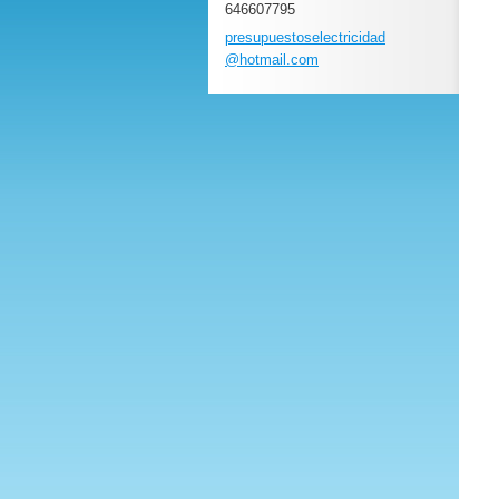
646607795
presupue
stoselec
tricidad
@hotmail
.com