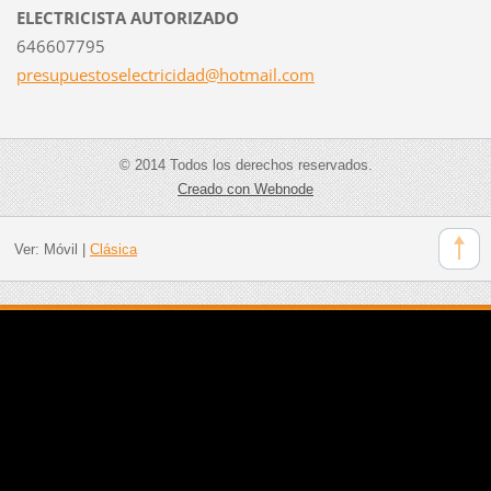
ELECTRICISTA AUTORIZADO
646607795
presupue
stoselec
tricidad
@hotmail
.com
© 2014 Todos los derechos reservados.
Creado con Webnode
Ver:
Móvil
|
Clásica