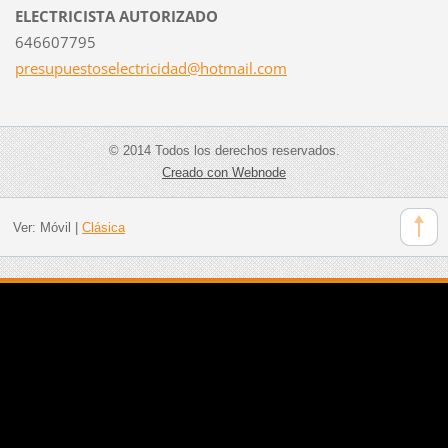
ELECTRICISTA AUTORIZADO
646607795
presupue
stoselec
tricidad
@hotmail
.com
© 2014 Todos los derechos reservados.
Creado con Webnode
Ver:
Móvil
|
Clásica