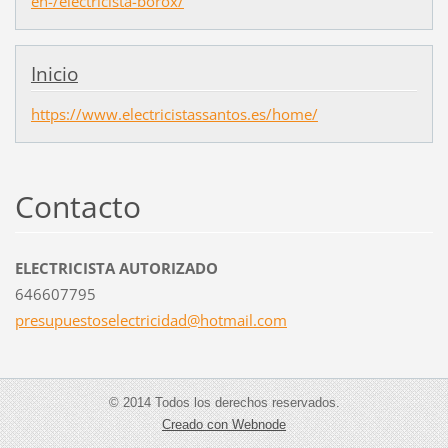
en-/electricista-borox/
Inicio
https://www.electricistassantos.es/home/
Contacto
ELECTRICISTA AUTORIZADO
646607795
presupue
stoselec
tricidad
@hotmail
.com
© 2014 Todos los derechos reservados.
Creado con Webnode